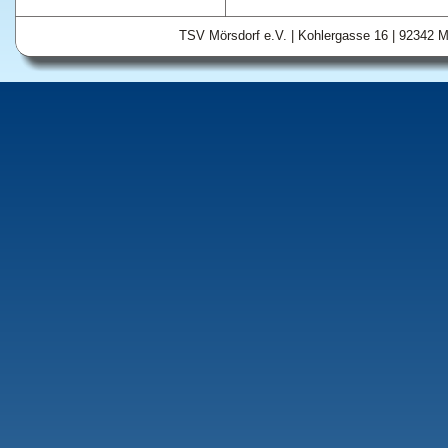
TSV Mörsdorf e.V. | Kohlergasse 16 | 92342 M